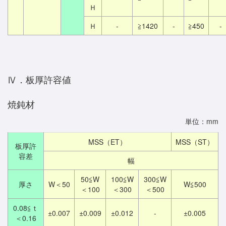
Ｈ
Ｈ
-
≧1420
-
≧450
-
Ⅳ．板厚許容値
焼鈍材
単位：mm
MSS（ET）
MSS（ST）
板厚許
容差
幅
50≦W
100≦W
300≦W
厚さ
W＜50
W≦500
＜100
＜300
＜500
0.08≦ｔ
±0.007
±0.009
±0.012
-
±0.005
＜0.16