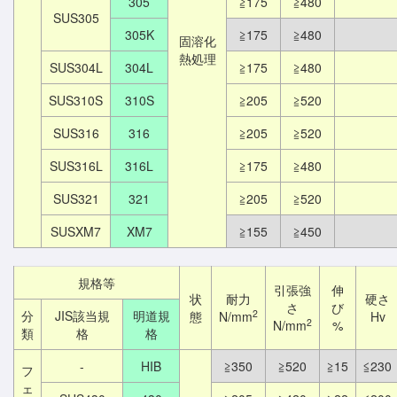
305
≧175
≧480
SUS305
305K
≧175
≧480
固溶化
熱処理
SUS304L
304L
≧175
≧480
SUS310S
310S
≧205
≧520
SUS316
316
≧205
≧520
SUS316L
316L
≧175
≧480
SUS321
321
≧205
≧520
SUSXM7
XM7
≧155
≧450
規格等
引張強
伸
状
耐力
硬さ
さ
び
2
分
JIS該当規
明道規
態
N/mm
Hv
2
N/mm
%
類
格
格
-
HIB
≧350
≧520
≧15
≦230
フ
ェ