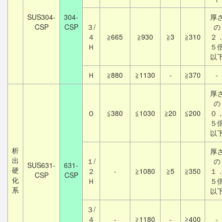
SUS304-
304-
厚
CSP
CSP
３/
の
４
≧665
≧930
≧3
≧310
２
Ｈ
５
以
Ｈ
≧880
≧1130
-
≧370
-
厚
の
Ｏ
≦380
≦1030
≧20
≦200
０
５
以
析
厚
出
１/
の
SUS631-
631-
硬
２
-
≧1080
≧5
≧350
１
CSP
CSP
化
Ｈ
５
系
以
３/
４
-
≧1180
-
≧400
-