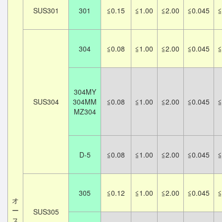
SUS301
301
≦0.15
≦1.00
≦2.00
≦0.045
≦
304
≦0.08
≦1.00
≦2.00
≦0.045
≦
304MY
SUS304
304MM
≦0.08
≦1.00
≦2.00
≦0.045
≦
MZ304
D-5
≦0.08
≦1.00
≦2.00
≦0.045
≦
305
≦0.12
≦1.00
≦2.00
≦0.045
≦
オ
ー
SUS305
ス