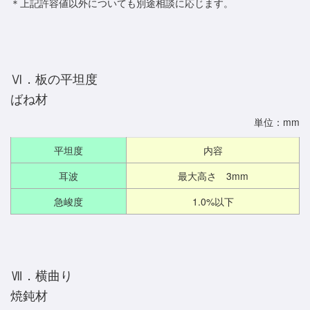
＊上記許容値以外についても別途相談に応じます。
Ⅵ．板の平坦度
ばね材
単位：mm
平坦度
内容
耳波
最大高さ 3mm
急峻度
1.0%以下
Ⅶ．横曲り
焼鈍材