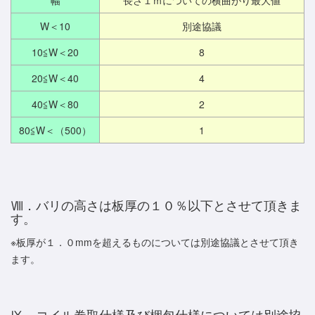
W＜10
別途協議
10≦W＜20
8
20≦W＜40
4
40≦W＜80
2
80≦W＜（500）
1
Ⅷ．バリの高さは板厚の１０％以下とさせて頂きま
す。
※板厚が１．０mmを超えるものについては別途協議とさせて頂き
ます。