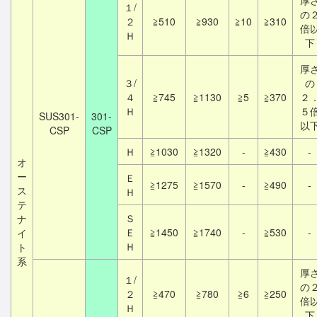
厚
１/
の
２
≧510
≧930
≧10
≧310
倍
Ｈ
下
厚
３/
の
４
≧745
≧1130
≧5
≧370
２
Ｈ
５
SUS301-
301-
以
CSP
CSP
Ｈ
≧1030
≧1320
-
≧430
-
オ
ー
Ｅ
≧1275
≧1570
-
≧490
-
ス
Ｈ
テ
Ｓ
ナ
Ｅ
≧1450
≧1740
-
≧530
-
イ
Ｈ
ト
系
厚
１/
の
２
≧470
≧780
≧6
≧250
倍
Ｈ
下