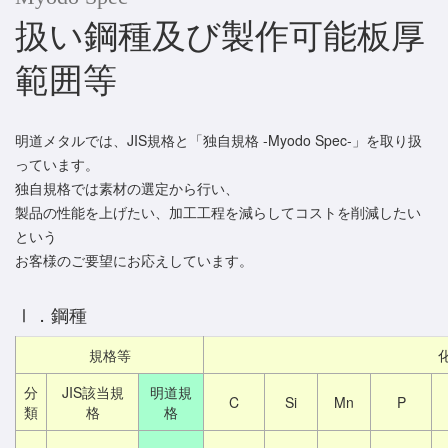
扱い鋼種及び製作可能板厚
範囲等
明道メタルでは、JIS規格と「独自規格 -Myodo Spec-」を取り扱
っています。
独自規格では素材の選定から行い、
製品の性能を上げたい、加工工程を減らしてコストを削減したい
という
お客様のご要望にお応えしています。
Ⅰ．鋼種
規格等
分
JIS該当規
明道規
C
Si
Mn
P
類
格
格