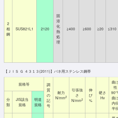
固
溶
2
化
相
SUS821L1
2120
≧400
≧600
≧20
≦310
熱
鋼
処
理
【ＪＩＳ Ｇ ４３１３(2011)】バネ用ステンレス鋼帯
曲
規格等
調
性
質
引張強
伸
耐力
硬さ
90°
の
さ
び
2
N/mm
Hv
曲
分
JIS該当
明道
2
記
N/mm
%
内
類
規格
規格
号
半