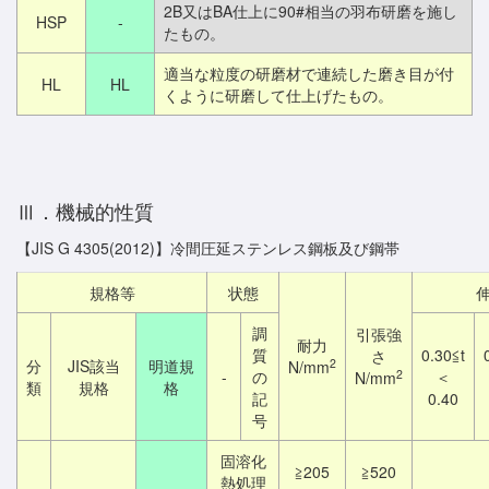
2B又はBA仕上に90#相当の羽布研磨を施し
HSP
-
たもの。
適当な粒度の研磨材で連続した磨き目が付
HL
HL
くように研磨して仕上げたもの。
Ⅲ．機械的性質
【JIS G 4305(2012)】冷間圧延ステンレス鋼板及び鋼帯
規格等
状態
調
引張強
耐力
質
0.30≦t
さ
2
分
JIS該当
明道規
N/mm
2
-
の
＜
N/mm
類
規格
格
記
0.40
号
固溶化
≧205
≧520
熱処理