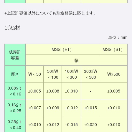
※上記許容値以外についても別途相談に応じます。
ばね材
単位：mm
MSS（ET）
MSS（ST）
板厚許
容差
幅
50≦W
100≦W
300≦W
厚さ
W＜50
W≦500
＜100
＜300
＜500
0.08≦ｔ
±0.005
±0.008
±0.010
-
±0.005
＜0.16
0.16≦ｔ
±0.007
±0.009
±0.012
±0.015
±0.010
＜0.25
0.25≦ｔ
±0.010
±0.012
±0.015
±0.020
±0.010
＜0.40