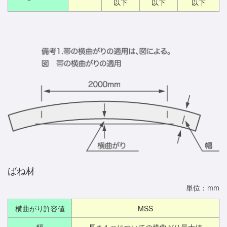
以下
以下
以下
ばね材
単位：mm
横曲がり許容値
MSS
幅
長さ１ｍについての横曲がり最大値