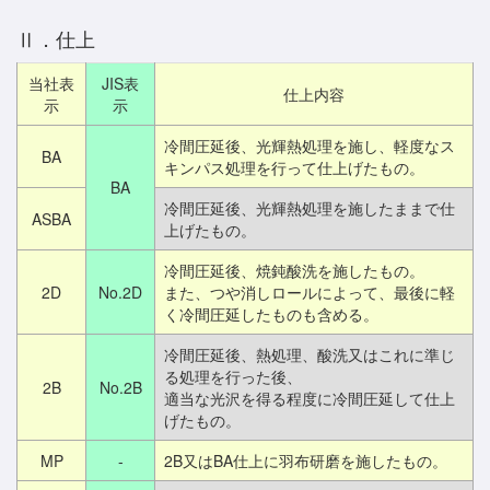
Ⅱ．仕上
当社表
JIS表
仕上内容
示
示
冷間圧延後、光輝熱処理を施し、軽度なス
BA
キンパス処理を行って仕上げたもの。
BA
冷間圧延後、光輝熱処理を施したままで仕
ASBA
上げたもの。
冷間圧延後、焼鈍酸洗を施したもの。
2D
No.2D
また、つや消しロールによって、最後に軽
く冷間圧延したものも含める。
冷間圧延後、熱処理、酸洗又はこれに準じ
る処理を行った後、
2B
No.2B
適当な光沢を得る程度に冷間圧延して仕上
げたもの。
MP
-
2B又はBA仕上に羽布研磨を施したもの。