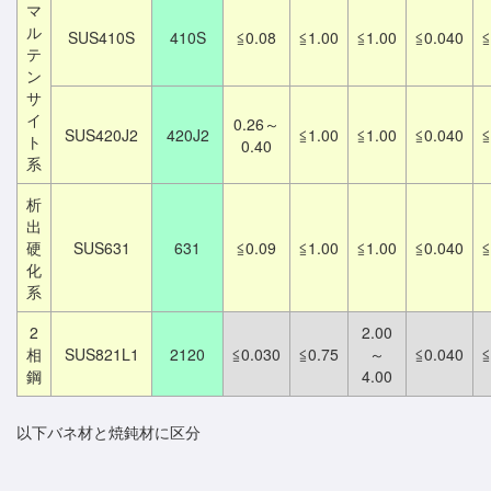
マ
ル
SUS410S
410S
≦0.08
≦1.00
≦1.00
≦0.040
≦
テ
ン
サ
イ
0.26～
SUS420J2
420J2
≦1.00
≦1.00
≦0.040
≦
ト
0.40
系
析
出
硬
SUS631
631
≦0.09
≦1.00
≦1.00
≦0.040
≦
化
系
2
2.00
相
SUS821L1
2120
≦0.030
≦0.75
～
≦0.040
≦
鋼
4.00
以下バネ材と焼鈍材に区分