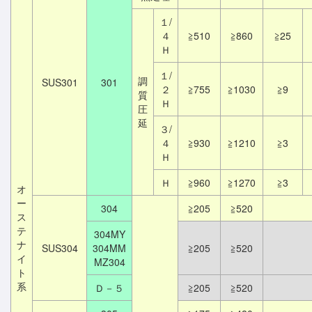
１/
４
≧510
≧860
≧25
Ｈ
１/
調
SUS301
301
２
≧755
≧1030
≧9
質
Ｈ
圧
延
３/
４
≧930
≧1210
≧3
Ｈ
Ｈ
≧960
≧1270
≧3
オ
ー
304
≧205
≧520
ス
テ
304MY
ナ
SUS304
304MM
≧205
≧520
イ
MZ304
ト
系
Ｄ－５
≧205
≧520