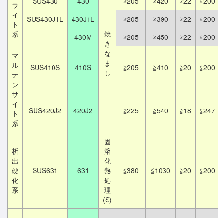
SUS430
430
≧205
≧420
≧22
≦200
ラ
イ
SUS430J1L
430J1L
≧205
≧390
≧22
≦200
ト
焼
系
-
430M
≧205
≧450
≧22
≦200
き
な
マ
ま
ル
SUS410S
410S
≧205
≧410
≧20
≦200
し
テ
ン
サ
イ
SUS420J2
420J2
≧225
≧540
≧18
≦247
ト
系
固
析
溶
出
化
硬
SUS631
631
熱
≦380
≦1030
≧20
≦200
化
処
系
理
(S)