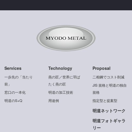
Services
Technology
Proposal
一歩先の「当たり
燕の匠／世界に羽ば
二相鋼でコスト削減
前」
たく燕の匠
JIS 規格と明道の独自
窓口の一本化
明道の加工技術
規格
明道のS+Q
用途例
指定型と提案型
明道ネットワーク
明道フォトギャラ
リー