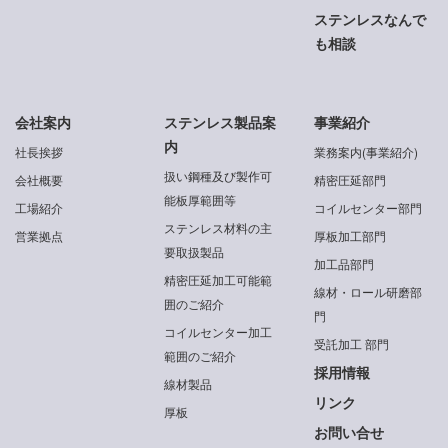
ステンレスなんで
も相談
会社案内
ステンレス製品案
事業紹介
内
社長挨拶
業務案内(事業紹介)
扱い鋼種及び製作可
会社概要
精密圧延部門
能板厚範囲等
工場紹介
コイルセンター部門
ステンレス材料の主
営業拠点
厚板加工部門
要取扱製品
加工品部門
精密圧延加工可能範
線材・ロール研磨部
囲のご紹介
門
コイルセンター加工
受託加工 部門
範囲のご紹介
採用情報
線材製品
リンク
厚板
お問い合せ